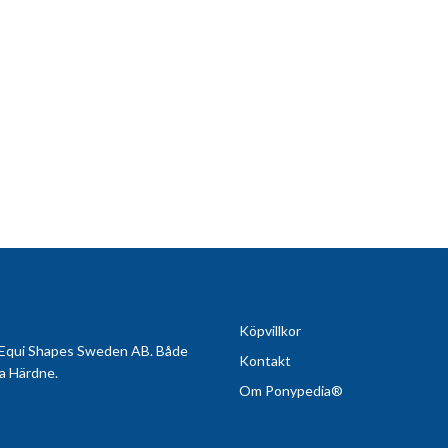
Köpvillkor
v Equi Shapes Sweden AB. Både
Kontakt
sa Härdne.
Om Ponypedia®