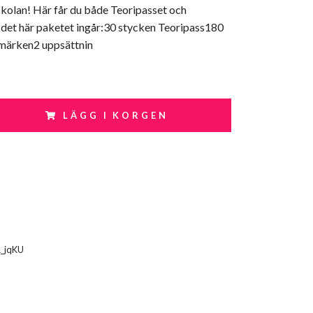
skolan! Här får du både Teoripasset och
 det här paketet ingår:30 stycken Teoripass180
rmärken2 uppsättnin
LÄGG I KORGEN
1_jqKU