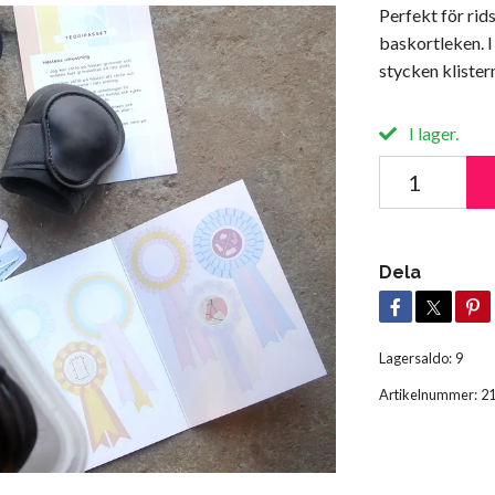
Perfekt för rid
baskortleken. I
stycken kliste
I lager.
Dela
Lagersaldo:
9
Artikelnummer:
2